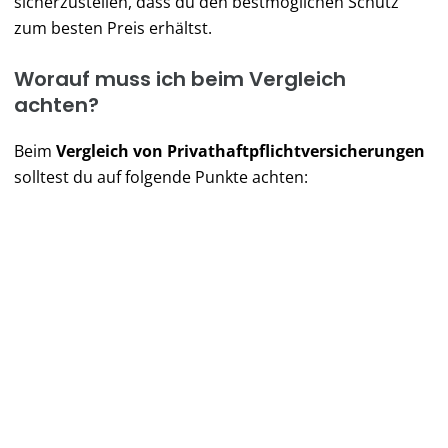
sicherzustellen, dass du den bestmöglichen Schutz
zum besten Preis erhältst.
Worauf muss ich beim Vergleich
achten?
Beim
Vergleich von Privathaftpflichtversicherungen
solltest du auf folgende Punkte achten:
Deckungssumme
Selbstbeteiligung
Versicherungsschutz
Beitrag
Zusatzleistungen
Tipp
: Lies die Versicherungsbedingungen sorgfältig
durch, bevor du einen Vertrag abschließt.