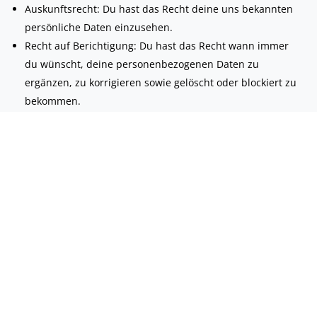
Auskunftsrecht: Du hast das Recht deine uns bekannten
persönliche Daten einzusehen.
Recht auf Berichtigung: Du hast das Recht wann immer
du wünscht, deine personenbezogenen Daten zu
ergänzen, zu korrigieren sowie gelöscht oder blockiert zu
bekommen.
Wenn du uns deine Einwilligung zur Verarbeitung deiner
Daten erteilst, hast du das Recht diese Einwilligung zu
widerrufen und deine personenbezogenen Daten löschen
zu lassen.
Recht auf Datenübertragbarkeit: Du hast das Recht, alle
deine personenbezogenen Daten von dem für die
Verarbeitung Verantwortlichen anzufordern und sie
vollständig an einen anderen für die Verarbeitung
Verantwortlichen zu übermitteln.
Widerspruchsrecht: Du kannst der Verarbeitung deiner
Daten widersprechen. Wir entsprechen dem, es sei denn