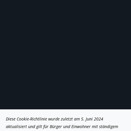
Consent
Consent
Consent
Consent
Consent
Diese Cookie-Richtlinie wurde zuletzt am 5. Juni 2024
to
to
to
to
to
aktualisiert und gilt für Bürger und Einwohner mit ständigem