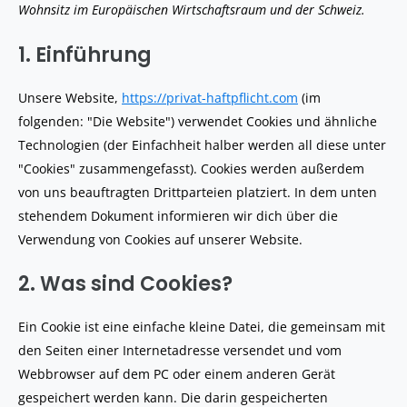
service
service
service
service
service
Wohnsitz im Europäischen Wirtschaftsraum und der Schweiz.
wistia
elementor
wordpress
google-
sonstiges
1. Einführung
fonts
Unsere Website,
https://privat-haftpflicht.com
(im
folgenden: "Die Website") verwendet Cookies und ähnliche
Technologien (der Einfachheit halber werden all diese unter
"Cookies" zusammengefasst). Cookies werden außerdem
von uns beauftragten Drittparteien platziert. In dem unten
stehendem Dokument informieren wir dich über die
Verwendung von Cookies auf unserer Website.
2. Was sind Cookies?
Ein Cookie ist eine einfache kleine Datei, die gemeinsam mit
den Seiten einer Internetadresse versendet und vom
Webbrowser auf dem PC oder einem anderen Gerät
gespeichert werden kann. Die darin gespeicherten